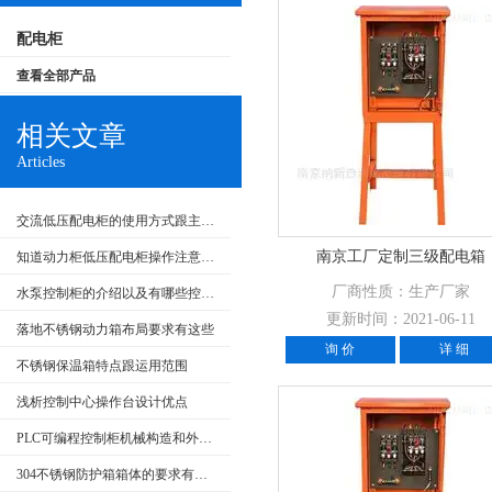
配电柜
查看全部产品
相关文章
Articles
交流低压配电柜的使用方式跟主要特点
南京工厂定制三级配电箱
知道动力柜低压配电柜操作注意事项很重要
厂商性质：生产厂家
水泵控制柜的介绍以及有哪些控制类型
更新时间：2021-06-11
落地不锈钢动力箱布局要求有这些
询 价
详 细
不锈钢保温箱特点跟运用范围
浅析控制中心操作台设计优点
PLC可编程控制柜机械构造和外部回路的检查
304不锈钢防护箱箱体的要求有哪些