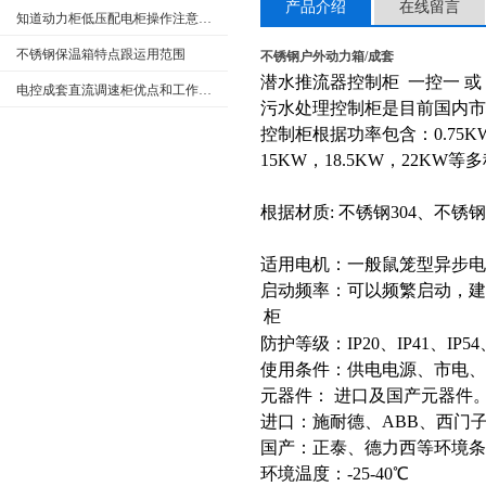
产品介绍
在线留言
知道动力柜低压配电柜操作注意事项很重要
不锈钢保温箱特点跟运用范围
不锈钢户外动力箱/成套
潜水推流器控制柜 一控一 或
电控成套直流调速柜优点和工作原理
污水处理控制柜是目前国内市
控制柜根据功率包含：0.75KW,1.
15KW，18.5KW，22KW等
根据材质: 不锈钢304、不锈
适用电机：一般鼠笼型异步电
启动频率：可以频繁启动，建
柜
防护等级：IP20、IP41、IP54、
使用条件：供电电源、市电、自备
元器件： 进口及国产元器件
进口：施耐德、ABB、西门
国产：正泰、德力西等
环境条
环境温度：-25-40℃