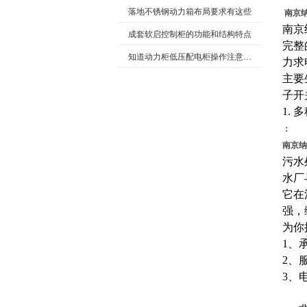
落地不锈钢动力箱布局要求有这些
南京
南京
成套软启控制柜的功能和结构特点
完整
知道动力柜低压配电柜操作注意事项很重要
力求
主要
子开
1.
：
南京纳
污水
水厂
它在
强，
为你
1、
2、
3、