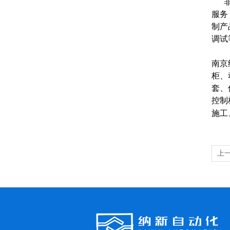
非标
服务
制产
调试
南京
柜、
套、
控制
施工
上