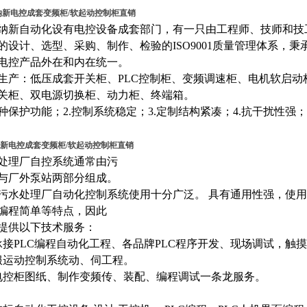
纳新电控成套变频柜/软起动控制柜直销
纳新自动化设有电控设备成套部门，有一只由工程师、技师和技
的设计、选型、采购、制作、检验的ISO9001质量管理体系，秉
电控产品外在和内在统一。
生产：低压成套开关柜、PLC控制柜、变频调速柜、电机软启
关柜、双电源切换柜、动力柜、终端箱。
 多种保护功能；2.控制系统稳定；3.定制结构紧凑；4.抗干扰性强；
新电控成套变频柜/软起动控制柜直销
处理厂自控系统通常由污
与厂外泵站两部分组成。
污水处理厂自动化控制系统使用十分广泛。
具有通用性强，使用
编程简单等特
点，因此
提供以下技术服务：
承接PLC编程自动化工程、各品牌PLC程序开发、现场调试，触
服运动控制系统
动、伺
工程。
电控柜图纸、制作
变频传
、装配、编程调试一条龙服务。