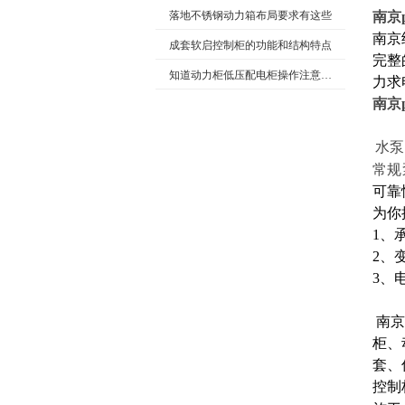
落地不锈钢动力箱布局要求有这些
南京
南京
成套软启控制柜的功能和结构特点
完整
知道动力柜低压配电柜操作注意事项很重要
力求
南京
水泵
常规
可靠
为你
1、
2、
3、
南京
柜、
套、
控制