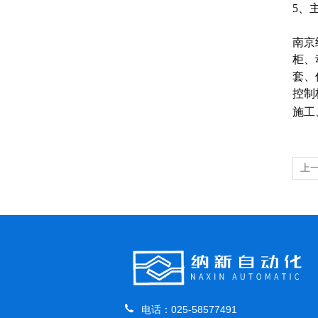
5、
南京
柜、
套、
控制
施工
上
电话：025-58577491