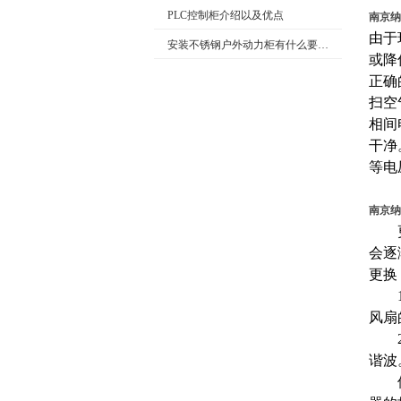
PLC控制柜介绍以及优点
南京纳
由于
安装不锈钢户外动力柜有什么要求呢
或降
正确
扫空
相间
干净
等电
南京纳
更换
会逐
更换
1.
风扇
2.
谐波
使用