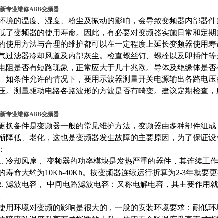
新专业维修ABB变频器
环境的温度、湿度、粉尘及振动的影响，会导致变频器内部器件
低了变频器的使用寿命。因此，有必要对变频器实施日常和定期
的使用方法与合理的维护都可以在一定程度上延长变频器使用寿
气过滤器冷却风道及内部灰尘。检查螺丝钉、螺栓以及即插件等
电阻是否有短路现象，正常应大于几十兆欧。导体及绝缘体是否
。如条件允许的情况下，要用示波器测量开关电源输出各路电压的平稳
压。测量驱动电路各路波形的方波是否有畸变。建议定期检查，
新专业维修ABB变频器
备件是变频器一般的常见维护方法，变频器由多种部件组成
渐降低、老化，这也是变频器发生故障的主要原因，为了保证设
：
 冷却风扇， 变频器的功率模块是发热严重的器件，其连续工
的寿命大约为10Kh-40Kh。按变频器连续运行折算为2-3年就要
 滤波电容， 中间电路滤波电容：又称电解电容，其主要作用
。
环境对变频的影响是很大的，一般的安装环境要求：耐低环境温