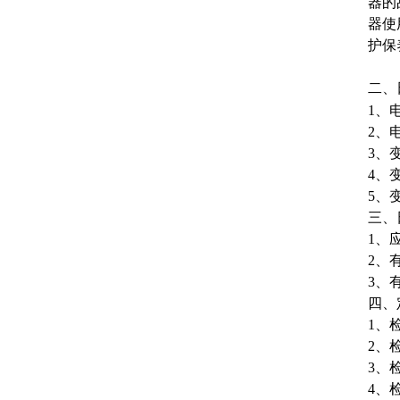
器的
器使
护保
二、
1、
2、
3、
4、
5、
三、
1、
2、
3、
四、
1、
2、
3、
4、