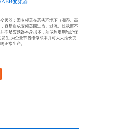
ABB变频器
B变频器：因变频器在恶劣环境下（潮湿、高
作，容易造成变频器因过热、过流、过载而不
数并不是变频器本身损坏，如做到定期维护保
的发生,为企业节省维修成本并可大大延长变
影响正常生产。