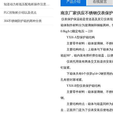
产品介绍
在线留言
知道动力柜低压配电柜操作注意事项很重要
PLC控制柜介绍以及优点
南京厂家供应不锈钢仪表保护
仪表保护保温箱是变送器及其它仪表现
304不锈钢防护箱的两种分类
箱体制作材料分为玻璃钢和钢板两种。性能范围
0.8kg/h □额定电压:～220
YXH-A型保护箱结构
主要零件材料：箱体玻璃钢、不锈钢
主要结构特点：上箱体与下箱体为斜
箱起90°，箱内装有撑杆撑住箱盖，以
仪表托用装有两条交叉轨道供安装箱仪
钉旋紧。
下箱体共有6个供穿φ14×2钢管用
孔有密封塞堵紧。
YXH-B型仪表保护箱结构
主要零件材料：箱体玻璃钢、不锈钢
钢。
主要结构特点：箱体与箱盖同样为斜
去，正面开门是为了仪表安装后便地进