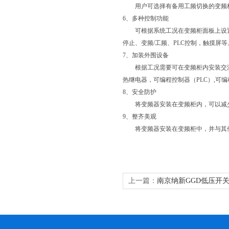
用户可选择有备用工频切换的变频柜
6、多种控制功能
可根据系统工况在变频柜面板上设置
停止、变频/工频、PLC控制，触摸屏等
7、加装外围设备
根据工况需要可在变频柜内安装交流输
热继电器，可编程控制器（PLC）,可
8、安全防护
将变频器安装在变频柜内，可以减少
9、整齐美观
将变频器安装在变频柜中，并与其他
上一篇：
南京纳新GGD低压开关