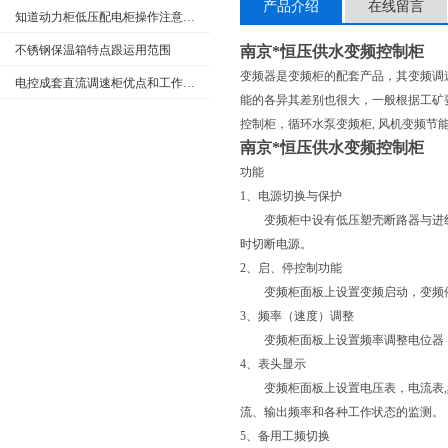
产品介绍
在线留言
知道动力柜低压配电柜操作注意事项很重要
不锈钢保温箱特点跟运用范围
南京*恒压供水变频控制柜
变频器是变频柜的配套产品，其变频调
电控成套直流调速柜优点和工作原理
能的各异其差别也很大，一般根据工矿要
控制柜，循环水泵变频柜, 风机变频节
南京*恒压供水变频控制柜
功能
1、电源切换与保护
变频柜中设有低压塑壳断路器与进线
时切断电源。
2、启、停控制功能
变频柜面板上设置变频启动，变频停
3、频率（速度）调整
变频柜面板上设置频率调整电位器，
4、表头显示
变频柜面板上设置电压表，电流表,
流、输出频率和各种工作状态的监测。
5、备用工频切换