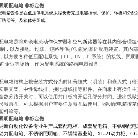
照明配电箱 非标定做
配电箱设备是在低压供电系统末端负责完成电能控制、保护、转换和分配
断路器等）及箱体等组成。
配电箱是将
剩余电流动作保护器
和
空气断路器
等在其内部合理组
制，以及接地、过载、短路等保护功能的基础配电装置。其内部
，以方便各种低压配电系统（
TT，TN， IT系统）的接线。
矿 企业等场所，作为配电系统的终端电器设备。
配电箱结构上按安装方式分为封闭悬挂式（
明装
）和嵌入式（
暗
安装支架、中性母线排、接地母线排等部件。在面板上有操作主
全数分路开关时，可以使用封口板将开启孔部分封闭。进出线敲
形敲落孔，可以根据用户需要任意敲孔后使用。照明配电箱按箱
塑料箱等
。
照明配电箱 非标定做
纳新自动化设备专业生产成套配电柜、成套配电箱、不锈钢配电
动力配电箱、不锈钢照明箱、不锈钢基业箱、XL-21动力柜、G