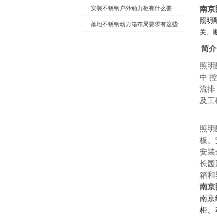
安装不锈钢户外动力柜有什么要求呢
南京
照明
落地不锈钢动力箱布局要求有这些
关、
简介
照明
中
控
流排
及工
照明
板、
安装
长园
箱和
南京
南京
柜、