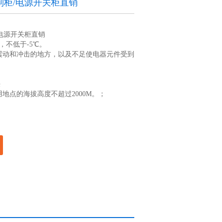
制柜/电源开关柜直销
/电源开关柜直销
℃，不低于-5℃。
震动和冲击的地方，以及不足使电器元件受到
决
地点的海拔高度不超过2000M。；