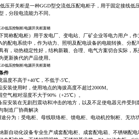
D低压开关柜是一种GGD型交流低压配电柜子，用于固定接线低压配
型，分段电流能力不同。
GD低压控制柜/电源开关柜直销
下简称配电柜）用于发电厂、变电站、厂矿企业等电力用户，作为交
50A的配电系统中，作为动力、照明及配电设备的电能转换、分配
具有，动热稳定性好，结构新颖、合理、电气方案切合实际，系
为更新换代的产品使用。
GD低压控制柜/电源开关柜直销
条件
环境温度不高于+40℃，不低于-5℃。
产品安装使用时，使用地点的海拔高度不超过2000M。
周围空气相对湿度不大于90%（+25℃）。
设备应安装在无剧烈震动和冲击的地方，以及不足使电器元件受到
与制造厂协商解决
按用途分为：受电柜、母线联络柜、馈电柜、电动机控制柜、无功
纳新自动化设备专业生产成套配电柜、成套配电箱、不锈钢配电