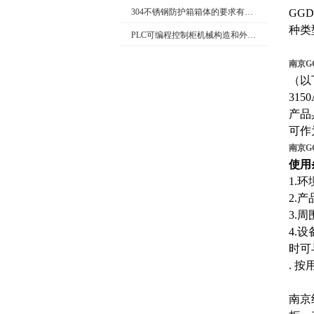
304不锈钢防护箱箱体的要求有哪些
GG
种类
PLC可编程控制柜机械构造和外部回路的检查
南京G
（以
31
产品
可作
南京G
使用
1.
2.
3.
4.
时可
. 
南京