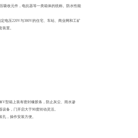
电压吸收元件，电抗器等一类箱体的统称。防水性能
定电压220V与380V的住宅、车站、商业网和工矿
套装置。
体V型箱上装有密封橡胶条，防止灰尘、雨水渗
设备，门开启大于90度转动灵活。
装孔，操作安装方便。