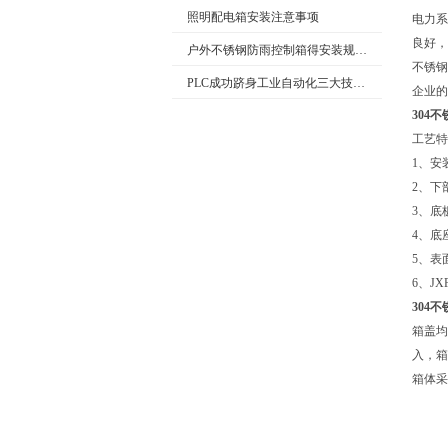
照明配电箱安装注意事项
电力系
良好，
户外不锈钢防雨控制箱得安装规范介绍，大家快来看
不锈钢
PLC成功跻身工业自动化三大技术支柱
企业的
304
工艺特
1、安
2、下
3、底
4、底
5、表
6、J
304
箱盖均
入，箱
箱体采