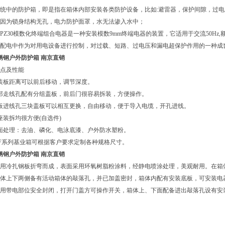
统中的防护箱，即是指在箱体内部安装各类防护设备，比如:避雷器，保护间隙，过
因为锁身结构无孔，电力防护面罩，水无法渗入水中；
PZ30模数化终端组合电器是一种安装模数9mm终端电器的装置，它适用于交流50Hz,额
配电中作为对用电设备进行控制，对过载、短路、过电压和漏电超保护作用的一种成
不锈钢户外防护箱 南京直销
点及性能
装板距离可以前后移动，调节深度。
部走线孔配有分组盖板，前后门很容易拆装，方便操作。
板进线孔三块盖板可以相互更换，自由移动，便于导入电缆，开孔进线。
座装拆均很方便(自选件)
面处理：去油、磷化、电泳底漆、户外防水塑粉。
XF系列基业箱可根据客户要求定制各种规格尺寸。
不锈钢户外防护箱 南京直销
用冷扎钢板折弯而成，表面采用环氧树脂粉涂料，经静电喷涂处理，美观耐用。在箱
体上下两侧备有活动箱体的敲落孔，并已加盖密封，箱体内配有安装底板，可安装电器
用带电部位安全封闭，打开门盖方可操作开关，箱体上、下面配备进出敲落孔设有安