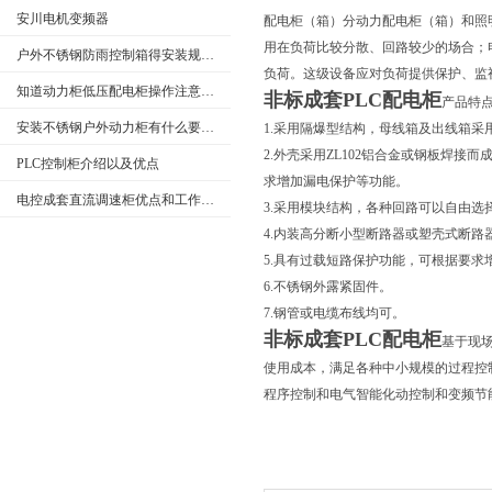
安川电机变频器
配电柜（箱）分动力配电柜（箱）和照
用在负荷比较分散、回路较少的场合；
户外不锈钢防雨控制箱得安装规范介绍，大家快来看
负荷。这级设备应对负荷提供保护、监
知道动力柜低压配电柜操作注意事项很重要
非标成套PLC配电柜
产品特
安装不锈钢户外动力柜有什么要求呢
1.采用隔爆型结构，母线箱及出线箱采
2.外壳采用ZL102铝合金或钢板焊
PLC控制柜介绍以及优点
求增加漏电保护等功能。
电控成套直流调速柜优点和工作原理
3.采用模块结构，各种回路可以自由选
4.内装高分断小型断路器或塑壳式断路器。
5.具有过载短路保护功能，可根据要求
6.不锈钢外露紧固件。
7.钢管或电缆布线均可。
非标成套PLC配电柜
基于现
使用成本，满足各种中小规模的过程控
程序控制和电气智能化动控制和变频节