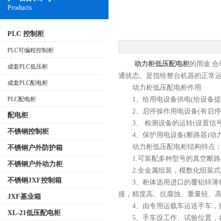
Products
PLC 控制柜
PLC可编程控制柜
动力柜低压配电柜
的用途:
成套PLC低压柜
通状态。是指给整台机器的正常
成套PLC配电柜
动力柜低压配电柜作用:
PLC配电柜
1、给用电设备供电(给设备提供
2、启停操作用电设备(有启停
配电柜
3、 检测设备的运转(设置信号
不锈钢控制柜
4、保护用电设备(断路器)动力
动力柜低压配电柜结构特点
不锈钢户外防护箱
1.可装配多种型号的真空断路
不锈钢户外动力柜
2.全金属组装，模数化组装式
不锈钢JXF控制箱
3、柜体选用进口的覆铝锌薄钢
接，精度高、抗腐蚀、重量轻、
JXF基业箱
4、由专用运载车运送手车，
XL-21低压配电柜
5、手车设工作、试验位置，各