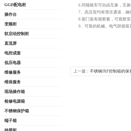
GGD配电柜
6.同规格车可自由互换，互换
7、高压室均有泄压通道，确
操作台
8.面门装有观察窗，可观察室
变频柜
9、可靠的机械、电气联锁装置
软启动控制柜
直流屏
电控成套
低压电器
上一篇：
不锈钢JXF控制箱的
维修服务
维保服务
现场操作箱
检修电源箱
不锈钢保护箱
端子箱
抽屉柜